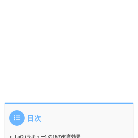
目次
LaQ (ラキュー) の15の知育効果