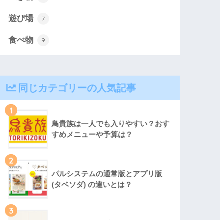
遊び場
7
食べ物
9
同じカテゴリーの人気記事
1
鳥貴族は一人でも入りやすい？おす
すめメニューや予算は？
2
パルシステムの通常版とアプリ版
(タベソダ) の違いとは？
3