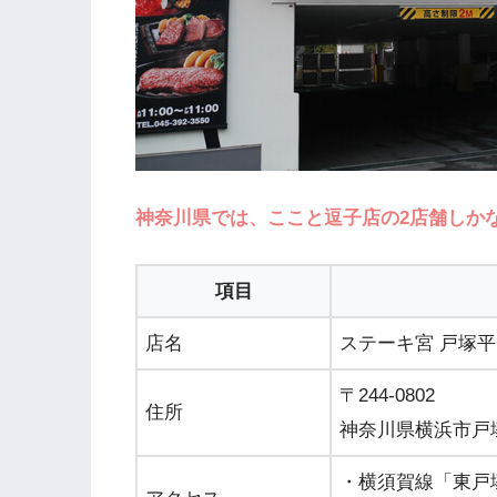
神奈川県では、ここと逗子店の2店舗しか
項目
店名
ステーキ宮 戸塚
〒244-0802
住所
神奈川県横浜市戸塚区
・横須賀線「東戸塚